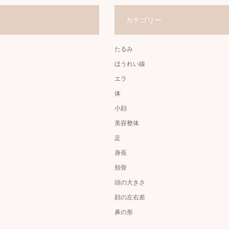
カテゴリー
たるみ
ほうれい線
エラ
体
小顔
美容整体
足
身長
頬骨
頭の大きさ
顔の左右差
鼻の形