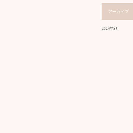
アーカイブ
2024年3月