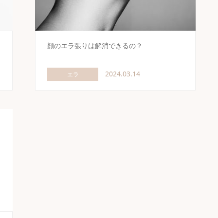
顔のエラ張りは解消できるの？
2024.03.14
エラ