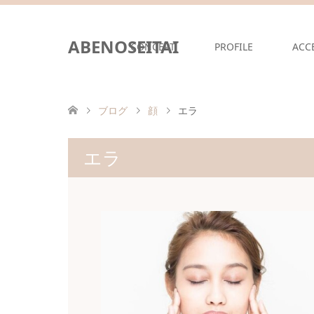
ABENOSEITAI
CONCEPT
PROFILE
ACC
ブログ
顔
エラ
エラ