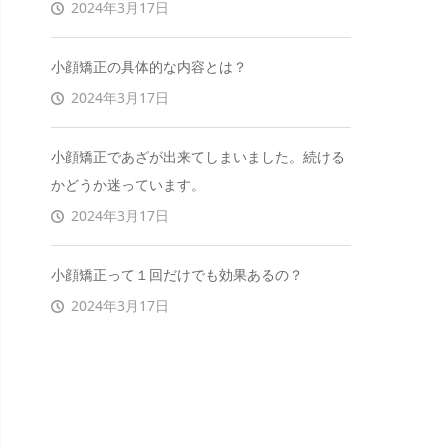
2024年3月17日
小顔矯正の具体的な内容とは？
2024年3月17日
小顔矯正であざが出来てしまいました。続ける
かどうか迷っています。
2024年3月17日
小顔矯正って１回だけでも効果あるの？
2024年3月17日