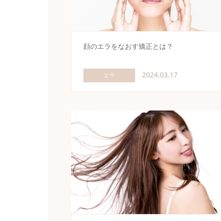
顔のエラをなおす矯正とは？
2024.03.17
エラ